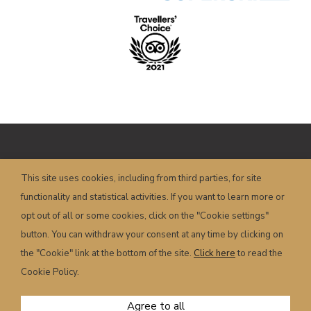
Copyright © HOTEL POSTA – P.I.
This site uses cookies, including from third parties, for site
00658350251 – Piazza Dogliani, 19 – 32022
functionality and statistical activities. If you want to learn more or
Caprile (BL) – Italy
info@hotelposta.com
opt out of all or some cookies, click on the "Cookie settings"
Terms and conditions
–
Privacy
–
Cookie
–
button. You can withdraw your consent at any time by clicking on
Powered by
sersis.com
the "Cookie" link at the bottom of the site.
Click here
to read the
Cookie Policy.
Agree to all