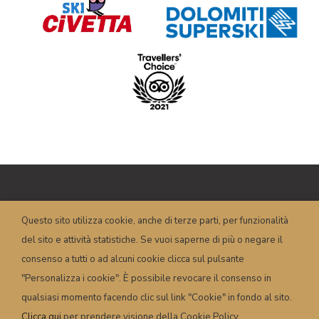
Copyright © HOTEL POSTA – P.I.
Questo sito utilizza cookie, anche di terze parti, per funzionalità
00658350251 – Piazza Dogliani, 19 – 32022
del sito e attività statistiche. Se vuoi saperne di più o negare il
Caprile (BL) – Italy
info@hotelposta.com
consenso a tutti o ad alcuni cookie clicca sul pulsante
Condizioni e termini
–
Privacy
–
Cookie
–
"Personalizza i cookie". È possibile revocare il consenso in
Powered by
sersis.com
qualsiasi momento facendo clic sul link "Cookie" in fondo al sito.
Clicca qui
per prendere visione della Cookie Policy.