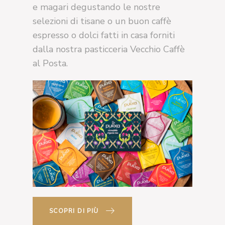
e magari degustando le nostre
selezioni di tisane o un buon caffè
espresso o dolci fatti in casa forniti
dalla nostra pasticceria Vecchio Caffè
al Posta.
SCOPRI DI PIÙ