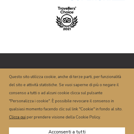
Copyright © HOTEL POSTA – P.I.
Questo sito utilizza cookie, anche di terze parti, per funzionalità
00658350251 – Piazza Dogliani, 19 – 32022
del sito e attività statistiche. Se vuoi saperne di più o negare il
Caprile (BL) – Italy
info@hotelposta.com
consenso a tutti o ad alcuni cookie clicca sul pulsante
Condizioni e termini
–
Privacy
–
Cookie
–
"Personalizza i cookie". È possibile revocare il consenso in
Powered by
sersis.com
qualsiasi momento facendo clic sul link "Cookie" in fondo al sito.
Clicca qui
per prendere visione della Cookie Policy.
Acconsenti a tutti