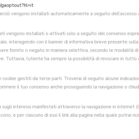
e/gaoptout?hl=it
perciò vengono installati automaticamente a seguito dell’accesso a
cati vengono installati o attivati solo a seguito del consenso espress
e, interagendo con il banner di informativa breve presente sulla
sere fornito o negato in maniera selettiva, secondo le modalità d
ve. Tuttavia, l’utente ha sempre la possibilità di revocare in tutto 
ookie gestiti da terze parti. Troverai di seguito alcune indicazioni
esprimere il tuo consenso anche proseguendo la navigazione o chiu
 sugli interessi manifestati attraverso la navigazione in internet 
scono, e per ciascuno di essi il link alla pagina nella quale potrai 