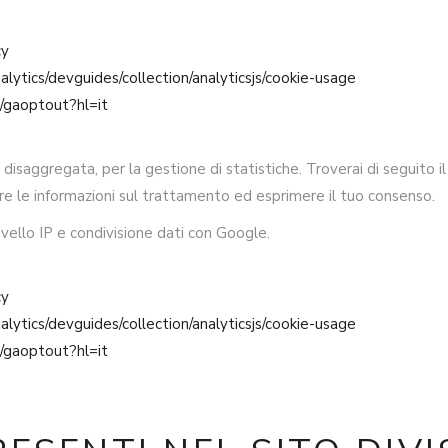
cy
lytics/devguides/collection/analyticsjs/cookie-usage
e/gaoptout?hl=it
 disaggregata, per la gestione di statistiche. Troverai di seguito i
evere le informazioni sul trattamento ed esprimere il tuo consenso.
ello IP e condivisione dati con Google.
cy
lytics/devguides/collection/analyticsjs/cookie-usage
e/gaoptout?hl=it