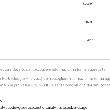
session
never
1 year
gestore del sito per raccogliere informazioni in forma aggregata:
Terze Parti (Google Analytics) per raccogliere informazioni in form
te non profilati a livello di IP) e senza condivisione dei dati con l
cy
lytics/devguides/collection/analyticsjs/cookie-usage