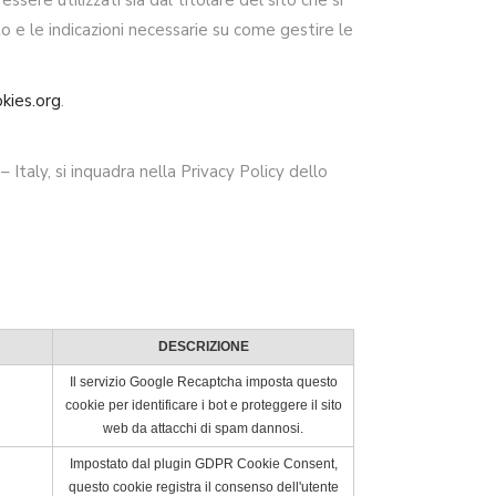
ssere utilizzati sia dal titolare del sito che si
ito e le indicazioni necessarie su come gestire le
kies.org
.
Italy, si inquadra nella Privacy Policy dello
DESCRIZIONE
Il servizio Google Recaptcha imposta questo
cookie per identificare i bot e proteggere il sito
web da attacchi di spam dannosi.
Impostato dal plugin GDPR Cookie Consent,
questo cookie registra il consenso dell'utente