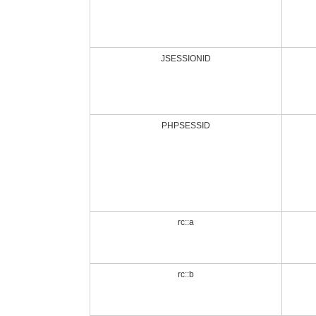
JSESSIONID
PHPSESSID
rc::a
rc::b