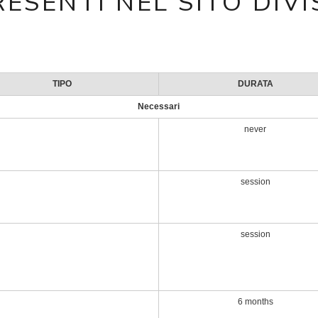
ESENTI NEL SITO DIVI
TIPO
DURATA
Necessari
never
session
session
6 months