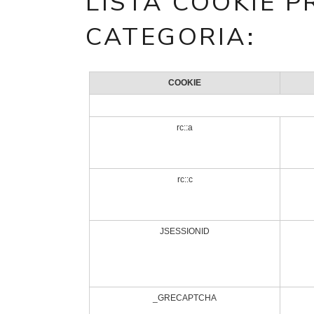
LISTA COOKIE PR
CATEGORIA:
COOKIE
rc::a
rc::c
JSESSIONID
_GRECAPTCHA