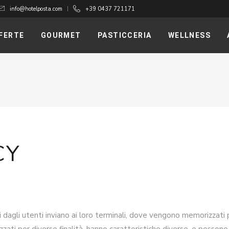
info@hotelposta.com
+39 0437 721171
FERTE
GOURMET
PASTICCERIA
WELLNESS
CY
tati dagli utenti inviano ai loro terminali, dove vengono memorizzati p