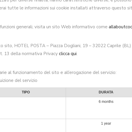
zzati per diverse finalità, hanno caratteristiche diverse, e possono e
erai tutte le informazioni sui cookie installati attraverso questo s
o funzioni generali, visita un sito Web informativo come
allaboutcoo
sto sito, HOTEL POSTA – Piazza Dogliani, 19 – 32022 Caprile (BL) – 
art. 13 della normativa Privacy
clicca qui
.
rie al funzionamento del sito e all’erogazione del servizio:
ruizione del servizio
TIPO
DURATA
6 months
1 year