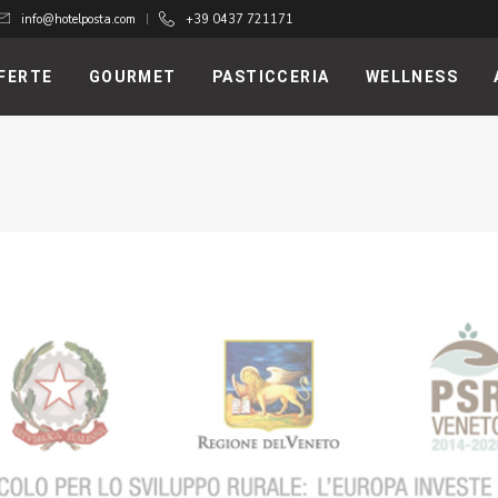
info@hotelposta.com
+39 0437 721171
FERTE
GOURMET
PASTICCERIA
WELLNESS