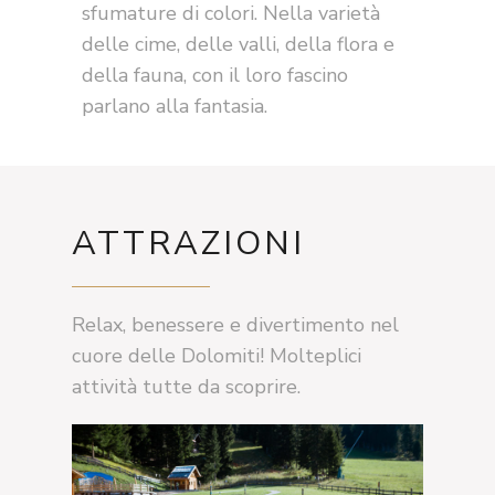
sfumature di colori. Nella varietà
delle cime, delle valli, della flora e
della fauna, con il loro fascino
parlano alla fantasia.
ATTRAZIONI
Relax, benessere e divertimento nel
cuore delle Dolomiti! Molteplici
attività tutte da scoprire.