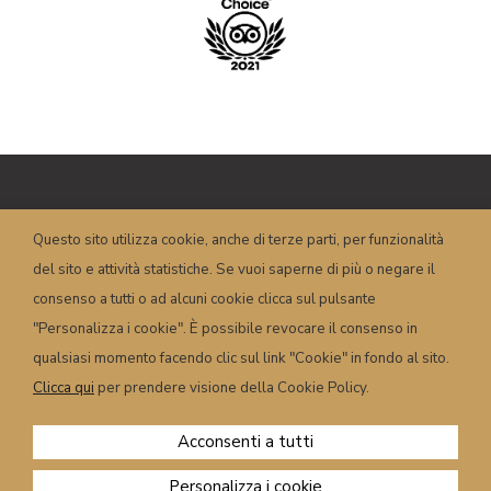
Copyright © HOTEL POSTA – P.I.
Questo sito utilizza cookie, anche di terze parti, per funzionalità
00658350251 – Piazza Dogliani, 19 – 32022
del sito e attività statistiche. Se vuoi saperne di più o negare il
Caprile (BL) – Italy
info@hotelposta.com
consenso a tutti o ad alcuni cookie clicca sul pulsante
Condizioni e termini
–
Privacy
–
Cookie
–
"Personalizza i cookie". È possibile revocare il consenso in
Powered by
sersis.com
qualsiasi momento facendo clic sul link "Cookie" in fondo al sito.
Clicca qui
per prendere visione della Cookie Policy.
Acconsenti a tutti
Personalizza i cookie