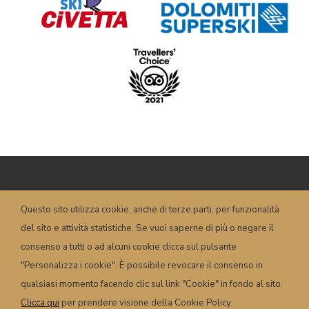
Copyright © HOTEL POSTA – P.I.
Questo sito utilizza cookie, anche di terze parti, per funzionalità
00658350251 – Piazza Dogliani, 19 – 32022
del sito e attività statistiche. Se vuoi saperne di più o negare il
Caprile (BL) – Italy
info@hotelposta.com
consenso a tutti o ad alcuni cookie clicca sul pulsante
Condizioni e termini
–
Privacy
–
Cookie
–
"Personalizza i cookie". È possibile revocare il consenso in
Powered by
sersis.com
qualsiasi momento facendo clic sul link "Cookie" in fondo al sito.
Clicca qui
per prendere visione della Cookie Policy.