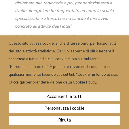
diplomato alla ragioneria e poi, per perfezionarmi a
livello alberghiero ho frequentato un anno la scuola
specializzata a Stresa, che ha sancito il mio avvio
concreto all’attività dell’Hotel”
.
Sergio tiene alto il nome del Posta e a lui si
Questo sito utilizza cookie, anche di terze parti, per funzionalità
affianca, nel 1986, la moglie Daniela Mares, alla
del sito e attività statistiche. Se vuoi saperne di più o negare il
quale ha messo la fede al dito nel 1980.
consenso a tutti o ad alcuni cookie clicca sul pulsante
"Personalizza i cookie". È possibile revocare il consenso in
qualsiasi momento facendo clic sul link "Cookie" in fondo al sito.
Clicca qui
per prendere visione della Cookie Policy.
Acconsenti a tutti
Personalizza i cookie
CONTROLLA DISPONIBILITÀ
Rifiuta