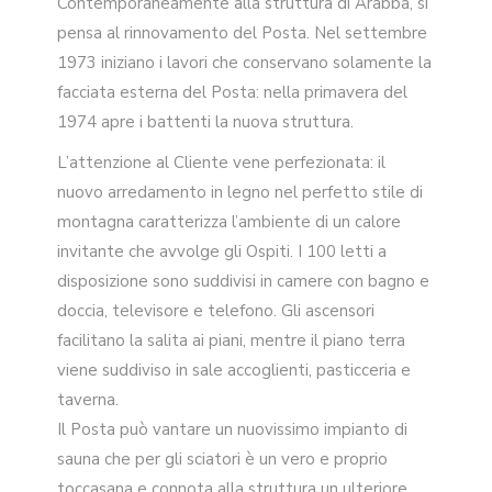
Contemporaneamente alla struttura di Arabba, si
pensa al rinnovamento del Posta. Nel settembre
1973 iniziano i lavori che conservano solamente la
facciata esterna del Posta: nella primavera del
1974 apre i battenti la nuova struttura.
L’attenzione al Cliente vene perfezionata: il
nuovo arredamento in legno nel perfetto stile di
montagna caratterizza l’ambiente di un calore
invitante che avvolge gli Ospiti. I 100 letti a
disposizione sono suddivisi in camere con bagno e
doccia, televisore e telefono. Gli ascensori
facilitano la salita ai piani, mentre il piano terra
viene suddiviso in sale accoglienti, pasticceria e
taverna.
Il Posta può vantare un nuovissimo impianto di
sauna che per gli sciatori è un vero e proprio
toccasana e connota alla struttura un ulteriore