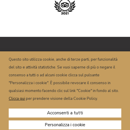
Copyright © HOTEL POSTA – P.I.
Questo sito utilizza cookie, anche di terze parti, per funzionalità
00658350251 – Piazza Dogliani, 19 – 32022
del sito e attività statistiche. Se vuoi saperne di più o negare il
Caprile (BL) – Italy
info@hotelposta.com
consenso a tutti o ad alcuni cookie clicca sul pulsante
Condizioni e termini
–
Privacy
–
Cookie
–
"Personalizza i cookie". È possibile revocare il consenso in
Powered by
sersis.com
qualsiasi momento facendo clic sul link "Cookie" in fondo al sito.
Clicca qui
per prendere visione della Cookie Policy.
Acconsenti a tutti
Personalizza i cookie