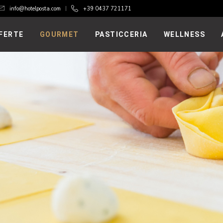
info@hotelposta.com
+39 0437 721171
FERTE
GOURMET
PASTICCERIA
WELLNESS