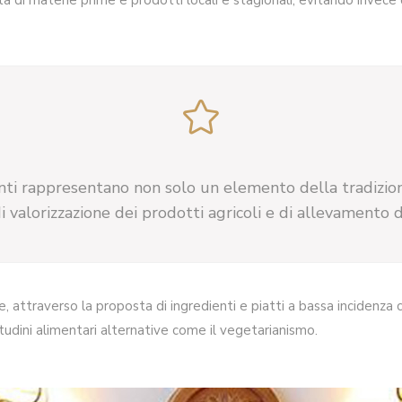
lta di materie prime e prodotti locali e stagionali, evitando invece
toranti rappresentano non solo un elemento della tradizi
 valorizzazione dei prodotti agricoli e di allevamento de
e, attraverso la proposta di ingredienti e piatti a bassa incidenza 
itudini alimentari alternative come il vegetarianismo.