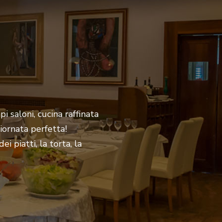
I
i saloni, cucina raffinata
iornata perfetta!
i piatti, la torta, la